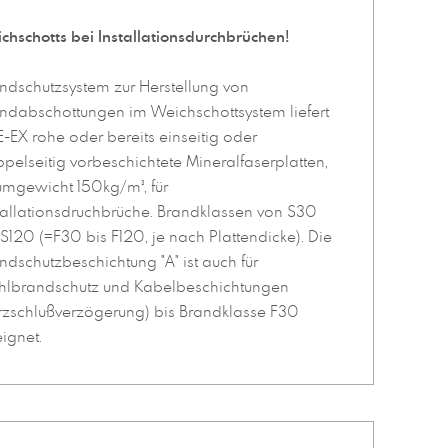
chschotts bei Installationsdurchbrüchen!
ndschutzsystem zur Herstellung von
ndabschottungen im Weichschottsystem liefert
E-EX rohe oder bereits einseitig oder
pelseitig vorbeschichtete Mineralfaserplatten,
mgewicht 150kg/m³, für
tallationsdruchbrüche. Brandklassen von S30
 S120 (=F30 bis F120, je nach Plattendicke). Die
ndschutzbeschichtung "A" ist auch für
hlbrandschutz und Kabelbeschichtungen
rzschlußverzögerung) bis Brandklasse F30
ignet.