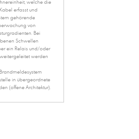
hnereinheit, welche die
abel erfasst und
ystem gehörende
Überwachung von
urgradienten. Bei
ebenen Schwellen
ber ein Relais und/oder
 weitergeleitet werden
 Brandmeldesystem
stelle in übergeordnete
n (offene Architektur).