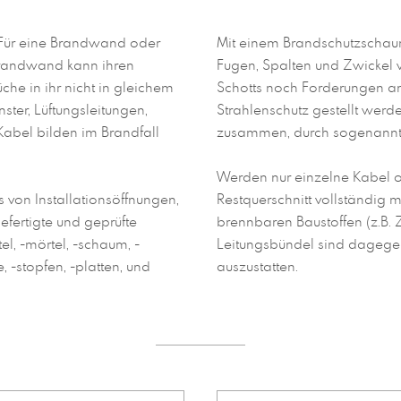
d. Für eine Brandwand oder
Mit einem Brandschutzschaum
 Brandwand kann ihren
Fugen, Spalten und Zwickel 
he in ihr nicht in gleichem
Schotts noch Forderungen an 
ster, Lüftungsleitungen,
Strahlenschutz gestellt werd
abel bilden im Brandfall
zusammen, durch sogenannt
Werden nur einzelne Kabel o
 von Installationsöffnungen,
Restquerschnitt vollständig 
efertigte und geprüfte
brennbaren Baustoffen (z.B. 
el, -mörtel, -schaum, -
Leitungsbündel sind dagegen
e, -stopfen, -platten, und
auszustatten.