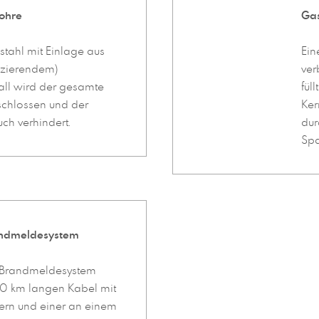
ohre
Gas
tahl mit Einlage aus
Ein
szierendem)
ver
all wird der gesamte
fül
schlossen und der
Ker
uch verhindert.
dur
Spa
andmeldesystem
 Brandmeldesystem
,0 km langen Kabel mit
lern und einer an einem