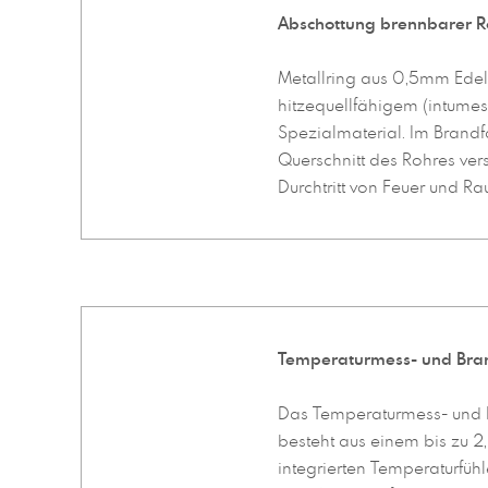
Abschottung brennbarer R
Metallring aus 0,5mm Edels
hitzequellfähigem (intume
Spezialmaterial. Im Brandf
Querschnitt des Rohres ver
Durchtritt von Feuer und Ra
Temperaturmess- und Br
Das Temperaturmess- und
besteht aus einem bis zu 2
integrierten Temperaturfüh