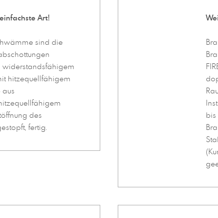
infachste Art!
Wei
schwämme sind die
Bra
abschottungen
Bra
us widerstandsfähigem
FIR
it hitzequellfähigem
dop
 aus
Rau
itzequellfähigem
Ins
töffnung des
bis
stopft, fertig.
Bra
Sta
(Ku
gee